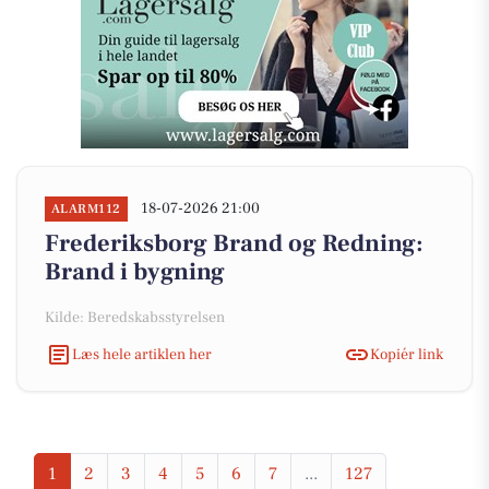
18-07-2026 21:00
ALARM112
Frederiksborg Brand og Redning:
Brand i bygning
Kilde: Beredskabsstyrelsen
Læs hele artiklen her
Kopiér link
1
2
3
4
5
6
7
...
127