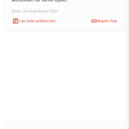
kortholder var blevet stjålet.
Kilde: Nordsjællands Politi
Læs hele artiklen her
Kopiér link