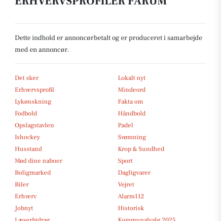
ERHVERVSPROFILER FARUM
Dette indhold er annoncørbetalt og er produceret i samarbejde
med en annoncør.
Det sker
Lokalt nyt
Erhvervsprofil
Mindeord
Lykønskning
Fakta om
Fodbold
Håndbold
Opslagstavlen
Padel
Ishockey
Svømning
Husstand
Krop & Sundhed
Mød dine naboer
Sport
Boligmarked
Dagligvarer
Biler
Vejret
Erhverv
Alarm112
Jobnyt
Historisk
Læserbidrag
Kommunalvalg 2025