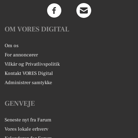
Landsdækkende levering. * Mulighed
for videofremvisning af bilen. *
Fremvisning efter aftale – ring gerne
inden, da vi ikke altid er på adressen.
En flot, velholdt og veludstyret C4
OM VORES DIGITAL
Picasso med lavt kilometertal – klar til
sin næste familie.
Om os
For annoncører
Vilkår og Privatlivspolitik
Kontakt VORES Digital
Administrer samtykke
GENVEJE
Seneste nyt fra Farum
Vores lokale erhverv