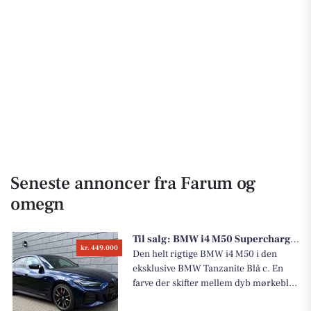
Seneste annoncer fra Farum og
omegn
Til salg:
BMW i4 M50 Supercharged M-Sport xDrive
kr. 449.000
Den helt rigtige BMW i4 M50 i den
eksklusive BMW Tanzanite Blå c. En
farve der skifter mellem dyb mørkeblå
og lilla nuancer afhængigt af lyset – og