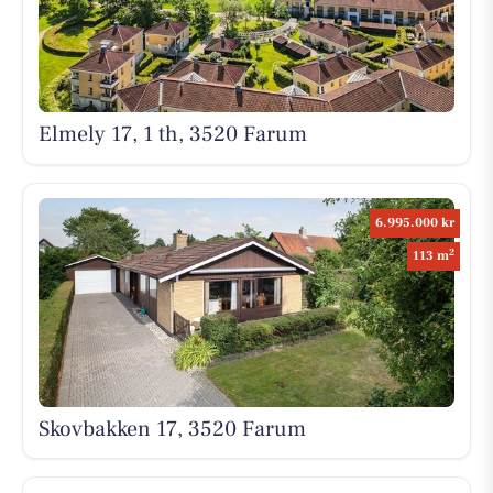
Elmely 17, 1 th, 3520 Farum
6.995.000 kr
2
113 m
Skovbakken 17, 3520 Farum