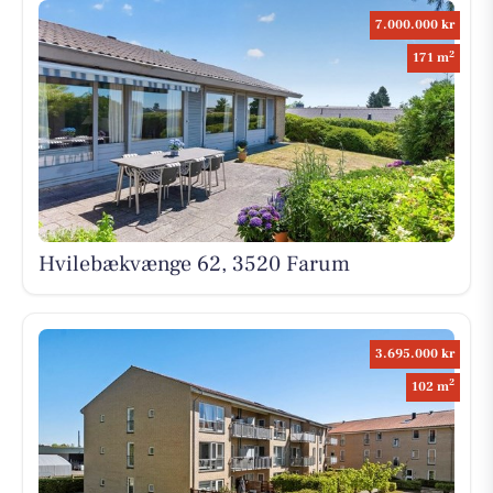
7.000.000 kr
2
171 m
Hvilebækvænge 62, 3520 Farum
3.695.000 kr
2
102 m