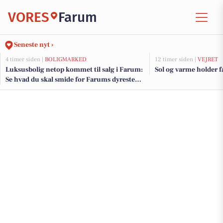
VORES
Farum
Seneste nyt ›
4 timer siden |
BOLIGMARKED
12 timer siden |
VEJRET
Luksusbolig netop kommet til salg i Farum:
Sol og varme holder fa
Se hvad du skal smide for Farums dyreste
adresser her