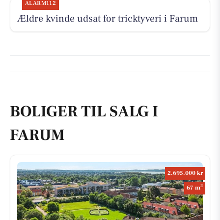
ALARM112
Ældre kvinde udsat for tricktyveri i Farum
BOLIGER TIL SALG I
FARUM
2.695.000 kr
2
67 m