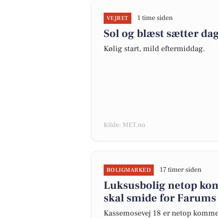
1 time siden
VEJRET
Sol og blæst sætter d
Kølig start, mild eftermiddag.
Kilde: MET.no
17 timer siden
BOLIGMARKED
Luksusbolig netop kom
skal smide for Farums 
Kassemosevej 18 er netop kommet ti