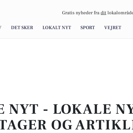
Gratis nyheder fra
dit
lokalområde
V
DET SKER
LOKALT NYT
SPORT
VEJRET
E NYT - LOKALE N
TAGER OG ARTIKL