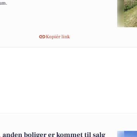
rum.
Kopiér link
 anden boliger er kommet til salg