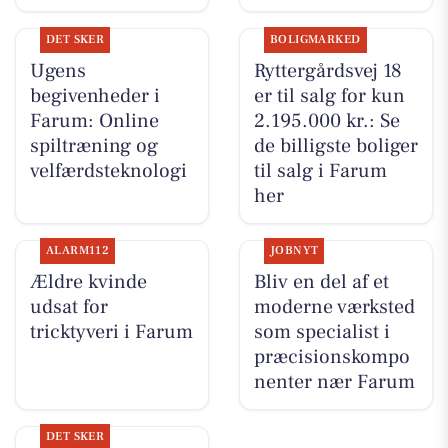
DET SKER
BOLIGMARKED
Ugens
Ryttergårdsvej 18
begivenheder i
er til salg for kun
Farum: Online
2.195.000 kr.: Se
spiltræning og
de billigste boliger
velfærdsteknologi
til salg i Farum
her
ALARM112
JOBNYT
Ældre kvinde
Bliv en del af et
udsat for
moderne værksted
tricktyveri i Farum
som specialist i
præcisionskompo
nenter nær Farum
DET SKER