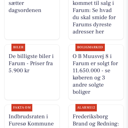
sætter
kommet til salg i
dagsordenen
Farum: Se hvad
du skal smide for
Farums dyreste
adresser her
BILER
BOLIGMARKED
De billigste biler i
O B Muusvej 8 i
Farum - Priser fra
Farum er solgt for
5.900 kr
11.650.000 - se
køberen og 3
andre solgte
boliger
FAKTA OM
ALARM112
Indbrudsraten i
Frederiksborg
Furesø Kommune
Brand og Redning: