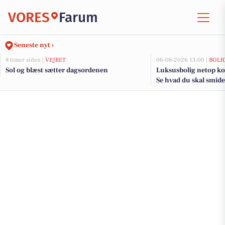
VORES
Farum
Seneste nyt ›
8 timer siden |
VEJRET
06-08-2026 13:00 |
BOLI
Sol og blæst sætter dagsordenen
Luksusbolig netop ko
Se hvad du skal smide
adresser her