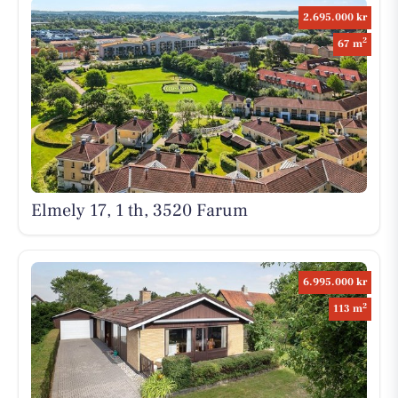
2.695.000 kr
2
67 m
Elmely 17, 1 th, 3520 Farum
6.995.000 kr
2
113 m