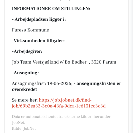
INFORMATIONER OM STILLINGEN:
- Arbejdspladsen ligger i:
Furesø Kommune
-Virksomheden tilbyder:
-Arbejdsgiver:
Job Team Vestsjælland v/ Bo Bødker, , 3520 Farum
-Ansøgning:
Ansøgningsfrist: 19-06-2026;
- ansøgningsfristen er
overskredet
Se mere her:
https://job.jobnet.dk/find-
job/69b2ea33-3c0e-43fa-9dca-1c6151cc3c3d
Data er automatisk hentet fra eksterne kilder, herunder
JobNet.
Kilde: JobNet