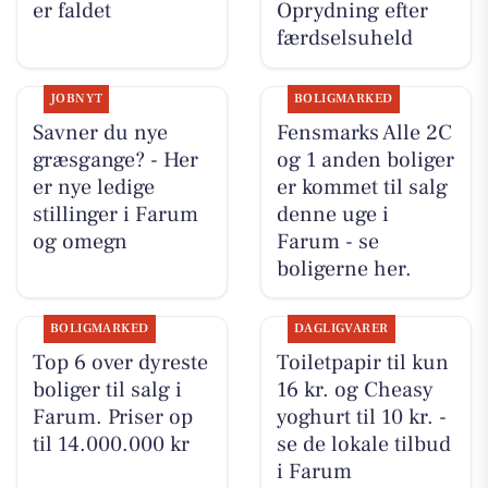
er faldet
Oprydning efter
færdselsuheld
JOBNYT
BOLIGMARKED
Savner du nye
Fensmarks Alle 2C
græsgange? - Her
og 1 anden boliger
er nye ledige
er kommet til salg
stillinger i Farum
denne uge i
og omegn
Farum - se
boligerne her.
BOLIGMARKED
DAGLIGVARER
Top 6 over dyreste
Toiletpapir til kun
boliger til salg i
16 kr. og Cheasy
Farum. Priser op
yoghurt til 10 kr. -
til 14.000.000 kr
se de lokale tilbud
i Farum