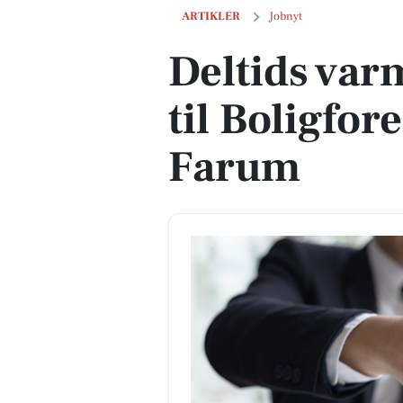
Deltids varmemester søges til Boligfo
ARTIKLER
Jobnyt
Deltids var
til Boligfo
Farum