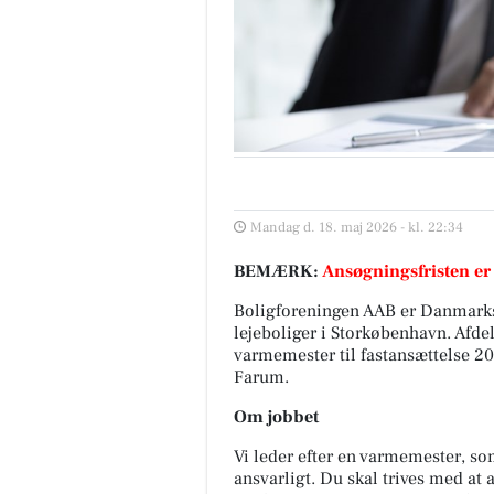
Mandag d. 18. maj 2026 - kl. 22:34
BEMÆRK:
Ansøgningsfristen er
Boligforeningen AAB er Danmarks
lejeboliger i Storkøbenhavn. Afd
varmemester til fastansættelse 20
Farum.
Om jobbet
Vi leder efter en varmemester, so
ansvarligt. Du skal trives med a