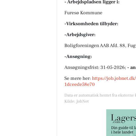
- Arbejdspladsen ligger i:
Furesø Kommune
-Virksomheden tilbyder:
-Arbejdsgiver:
Boligforeningen AAB Afd. 88, Fu
-Ansøgning:
Ansøgningsfrist: 31-05-2026;
- a
Se mere her:
https://job.jobnet.d
1dceede58e70
Data er automatisk hentet fra eksterne 
Kilde: JobNet