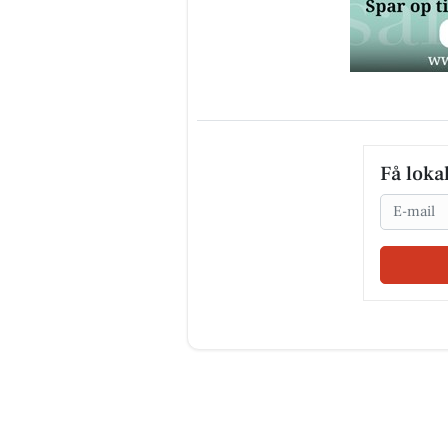
Få loka
Email