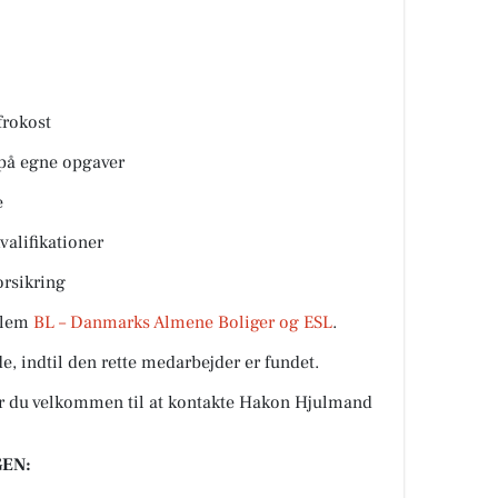
frokost
 på egne opgaver
e
valifikationer
rsikring
llem
BL – Danmarks Almene Boliger og ESL
.
e, indtil den rette medarbejder er fundet.
er du velkommen til at kontakte Hakon Hjulmand
EN: