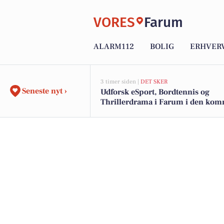
VORES
Farum
ALARM112
BOLIG
ERHVER
3 timer siden |
DET SKER
Seneste nyt ›
Udforsk eSport, Bordtennis og
Thrillerdrama i Farum i den ko
uge