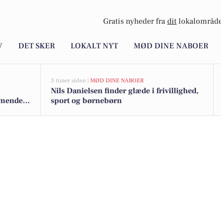
Gratis nyheder fra
dit
lokalområde
V
DET SKER
LOKALT NYT
MØD DINE NABOER
3 timer siden |
MØD DINE NABOER
Nils Danielsen finder glæde i frivillighed,
mmende
sport og børnebørn