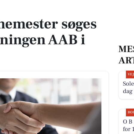
reningen AAB i Farum
memester søges
reningen AAB i
ME
AR
VE
Sole
dag
BO
O B 
for 