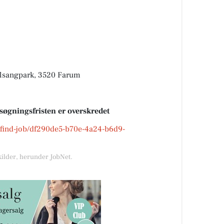
glsangpark, 3520 Farum
nsøgningsfristen er overskredet
k/find-job/df290de5-b70e-4a24-b6d9-
kilder, herunder JobNet.