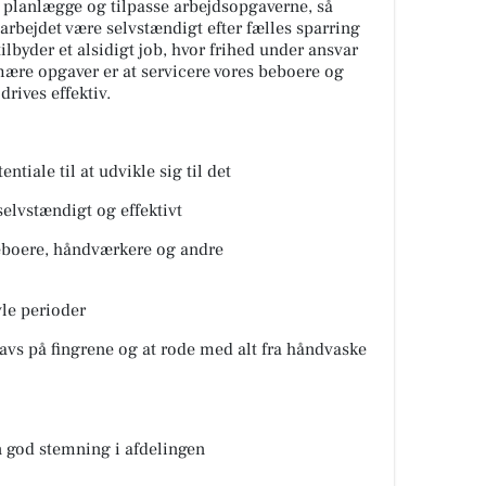
n planlægge og tilpasse arbejdsopgaverne, så
l arbejdet være selvstændigt efter fælles sparring
ilbyder et alsidigt job, hvor frihed under ansvar
imære opgaver er at servicere vores beboere og
drives effektiv.
ntiale til at udvikle sig til det
selvstændigt og effektivt
eboere, håndværkere og andre
vle perioder
snavs på fingrene og at rode med alt fra håndvaske
n god stemning i afdelingen