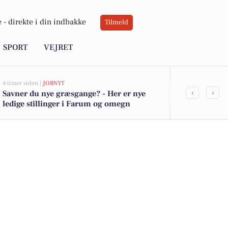
 -
direkte i din indbakke
Tilmeld
SPORT
VEJRET
4 timer siden |
JOBNYT
10 timer siden |
V
‹
›
Savner du nye græsgange? - Her er nye
Solen presse
ledige stillinger i Farum og omegn