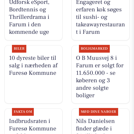
Udforsk eSport,
Engageret og
Bordtennis og
erfaren kok søges
Thrillerdrama i
til sushi- og
Farum i den
takeawayrestauran
kommende uge
t i Farum
BILER
BOLIGMARKED
10 dyreste biler til
O B Muusvej 8 i
salg i nærheden af
Farum er solgt for
Furesø Kommune
11.650.000 - se
køberen og 3
andre solgte
boliger
FAKTA OM
MØD DINE NABOER
Indbrudsraten i
Nils Danielsen
Furesø Kommune
finder glæde i