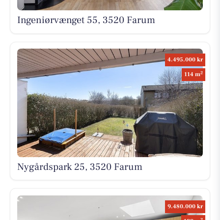
Ingeniørvænget 55, 3520 Farum
4.495.000 kr
2
114 m
Nygårdspark 25, 3520 Farum
9.480.000 kr
2