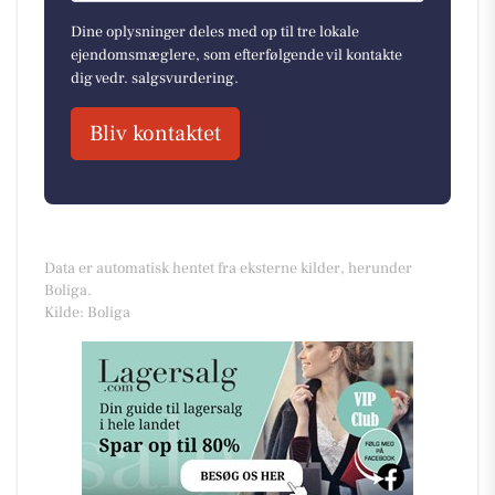
Dine oplysninger deles med op til tre lokale
ejendomsmæglere, som efterfølgende vil kontakte
dig vedr. salgsvurdering.
Bliv kontaktet
Data er automatisk hentet fra eksterne kilder, herunder
Boliga.
Kilde: Boliga