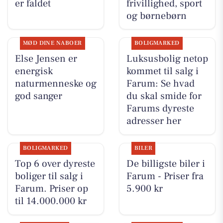
er faldet
frivillighed, sport
og børnebørn
MØD DINE NABOER
BOLIGMARKED
Else Jensen er
Luksusbolig netop
energisk
kommet til salg i
naturmenneske og
Farum: Se hvad
god sanger
du skal smide for
Farums dyreste
adresser her
BOLIGMARKED
BILER
Top 6 over dyreste
De billigste biler i
boliger til salg i
Farum - Priser fra
Farum. Priser op
5.900 kr
til 14.000.000 kr