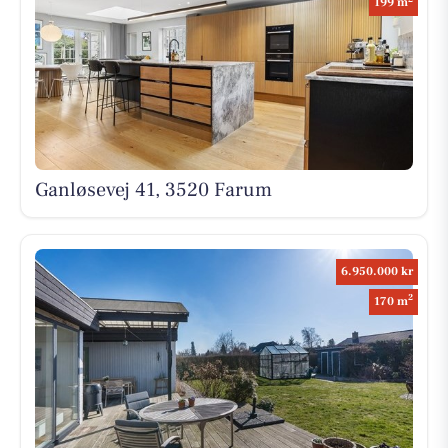
199 m
Ganløsevej 41, 3520 Farum
6.950.000 kr
2
170 m