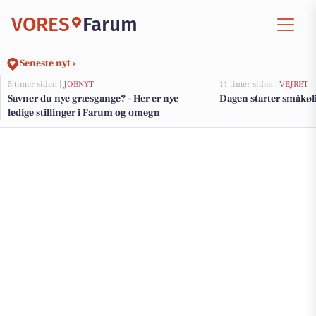
VORES
Farum
Seneste nyt ›
5 timer siden |
JOBNYT
11 timer siden |
VEJRET
Savner du nye græsgange? - Her er nye
Dagen starter småkøli
ledige stillinger i Farum og omegn