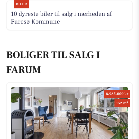
BILER
10 dyreste biler til salg i nærheden af
Furesø Kommune
BOLIGER TIL SALG I
FARUM
6.985.000 kr
2
152 m