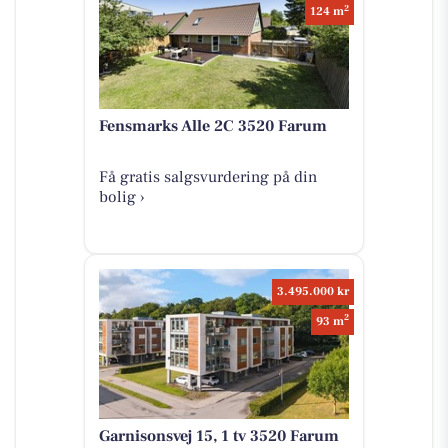
2
124 m
Fensmarks Alle 2C 3520 Farum
Få gratis salgsvurdering på din
bolig ›
3.495.000 kr
2
93 m
Garnisonsvej 15, 1 tv 3520 Farum