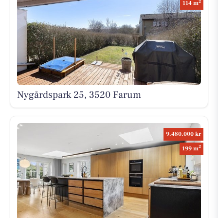
2
114 m
Nygårdspark 25, 3520 Farum
9.480.000 kr
2
199 m