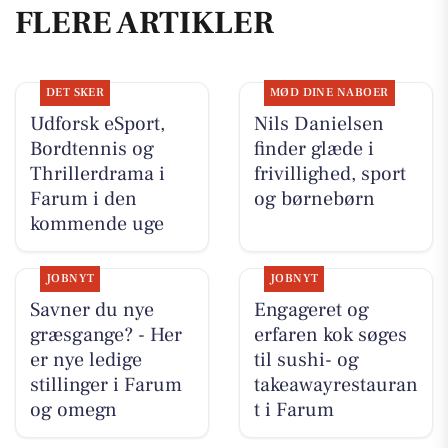
FLERE ARTIKLER
DET SKER
MØD DINE NABOER
Udforsk eSport,
Nils Danielsen
Bordtennis og
finder glæde i
Thrillerdrama i
frivillighed, sport
Farum i den
og børnebørn
kommende uge
JOBNYT
JOBNYT
Savner du nye
Engageret og
græsgange? - Her
erfaren kok søges
er nye ledige
til sushi- og
stillinger i Farum
takeawayrestauran
og omegn
t i Farum