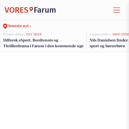
VORES
Farum
Seneste nyt ›
5 timer siden |
DET SKER
5 timer siden |
MØD DINE
Udforsk eSport, Bordtennis og
Nils Danielsen finder 
Thrillerdrama i Farum i den kommende uge
sport og børnebørn