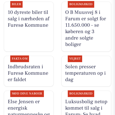
BILER
BOLIGMARKED
10 dyreste biler til
O B Muusvej 8 i
salg i nærheden af
Farum er solgt for
Furesø Kommune
11.650.000 - se
køberen og 3
andre solgte
boliger
FAKTA OM
VEJRET
Indbrudsraten i
Solen presser
Furesø Kommune
temperaturen op i
er faldet
dag
MØD DINE NABOER
BOLIGMARKED
Else Jensen er
Luksusbolig netop
energisk
kommet til salg i
naturmenneske og
Farum: Se hvad