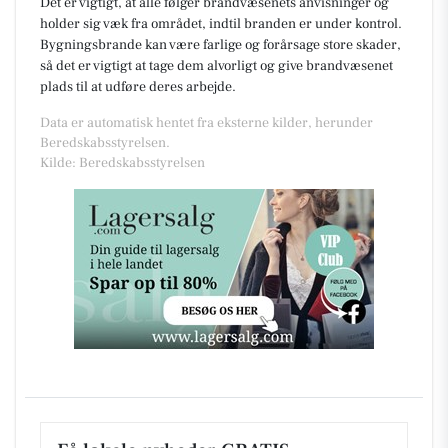
Det er vigtigt, at alle følger brandvæsenets anvisninger og
holder sig væk fra området, indtil branden er under kontrol.
Bygningsbrande kan være farlige og forårsage store skader,
så det er vigtigt at tage dem alvorligt og give brandvæsenet
plads til at udføre deres arbejde.
Data er automatisk hentet fra eksterne kilder, herunder
Beredskabsstyrelsen.
Kilde: Beredskabsstyrelsen