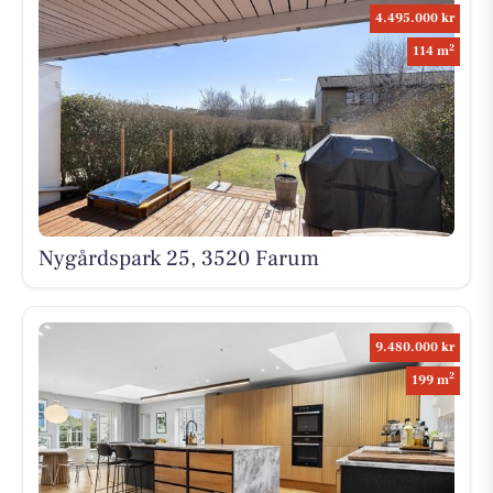
4.495.000 kr
2
114 m
Nygårdspark 25, 3520 Farum
9.480.000 kr
2
199 m