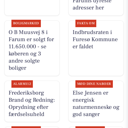
Farums dyreste
adresser her
BOLIGMARKED
FAKTA OM
O B Muusvej 8 i
Indbrudsraten i
Farum er solgt for
Furesø Kommune
11.650.000 - se
er faldet
køberen og 3
andre solgte
boliger
ALARM112
MØD DINE NABOER
Frederiksborg
Else Jensen er
Brand og Redning:
energisk
Oprydning efter
naturmenneske og
færdselsuheld
god sanger