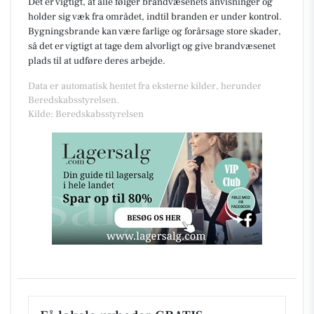
Det er vigtigt, at alle følger brandvæsenets anvisninger og
holder sig væk fra området, indtil branden er under kontrol.
Bygningsbrande kan være farlige og forårsage store skader,
så det er vigtigt at tage dem alvorligt og give brandvæsenet
plads til at udføre deres arbejde.
Data er automatisk hentet fra eksterne kilder, herunder
Beredskabsstyrelsen.
Kilde: Beredskabsstyrelsen