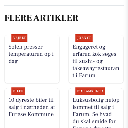
FLERE ARTIKLER
VEJRET
JOBNYT
Solen presser
Engageret og
temperaturen op i
erfaren kok søges
dag
til sushi- og
takeawayrestauran
t i Farum
BILER
BOLIGMARKED
10 dyreste biler til
Luksusbolig netop
salg i nærheden af
kommet til salg i
Furesø Kommune
Farum: Se hvad
du skal smide for