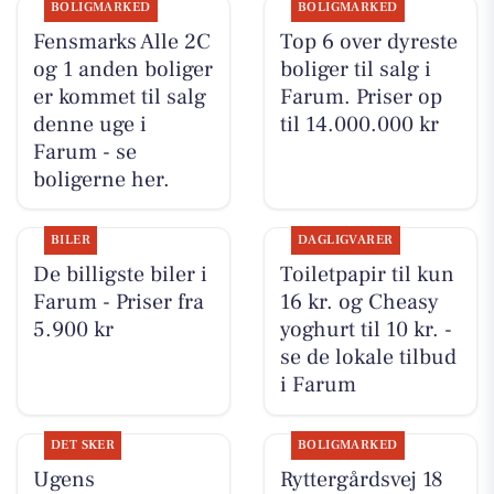
BOLIGMARKED
BOLIGMARKED
Fensmarks Alle 2C
Top 6 over dyreste
og 1 anden boliger
boliger til salg i
er kommet til salg
Farum. Priser op
denne uge i
til 14.000.000 kr
Farum - se
boligerne her.
BILER
DAGLIGVARER
De billigste biler i
Toiletpapir til kun
Farum - Priser fra
16 kr. og Cheasy
5.900 kr
yoghurt til 10 kr. -
se de lokale tilbud
i Farum
DET SKER
BOLIGMARKED
Ugens
Ryttergårdsvej 18