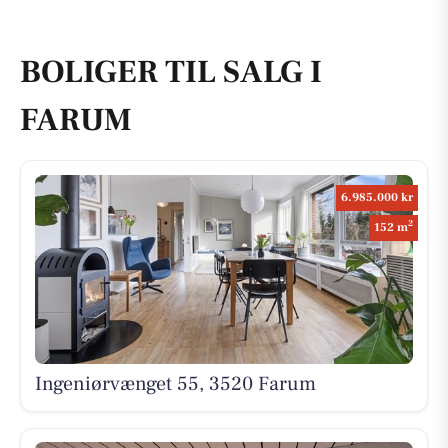
BOLIGER TIL SALG I
FARUM
6.985.000 kr
2
152 m
Ingeniørvænget 55, 3520 Farum