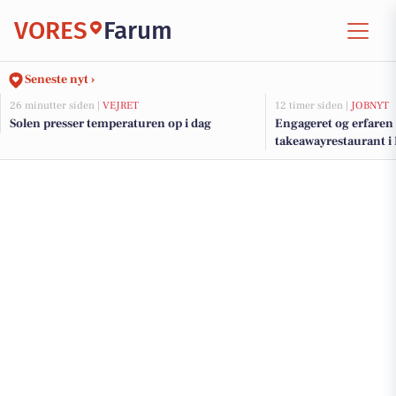
VORES
Farum
Seneste nyt ›
26 minutter siden |
VEJRET
12 timer siden |
JOBNYT
Solen presser temperaturen op i dag
Engageret og erfaren 
takeawayrestaurant i