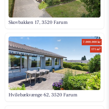
Skovbakken 17, 3520 Farum
7.000.000 kr
2
171 m
Hvilebækvænge 62, 3520 Farum