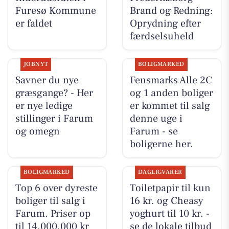
Furesø Kommune
Brand og Redning:
er faldet
Oprydning efter
færdselsuheld
JOBNYT
BOLIGMARKED
Savner du nye
Fensmarks Alle 2C
græsgange? - Her
og 1 anden boliger
er nye ledige
er kommet til salg
stillinger i Farum
denne uge i
og omegn
Farum - se
boligerne her.
BOLIGMARKED
DAGLIGVARER
Top 6 over dyreste
Toiletpapir til kun
boliger til salg i
16 kr. og Cheasy
Farum. Priser op
yoghurt til 10 kr. -
til 14.000.000 kr
se de lokale tilbud