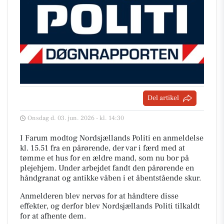
Del artikel
Onsdag d. 03. jun. 2026 - kl. 14:30
I Farum modtog Nordsjællands Politi en anmeldelse
kl. 15.51 fra en pårørende, der var i færd med at
tømme et hus for en ældre mand, som nu bor på
plejehjem. Under arbejdet fandt den pårørende en
håndgranat og antikke våben i et åbentstående skur.
Anmelderen blev nervøs for at håndtere disse
effekter, og derfor blev Nordsjællands Politi tilkaldt
for at afhente dem.