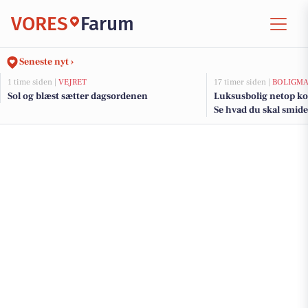
VORES
Farum
Seneste nyt ›
1 time siden |
VEJRET
17 timer siden |
BOLIGM
Sol og blæst sætter dagsordenen
Luksusbolig netop ko
Se hvad du skal smide
adresser her