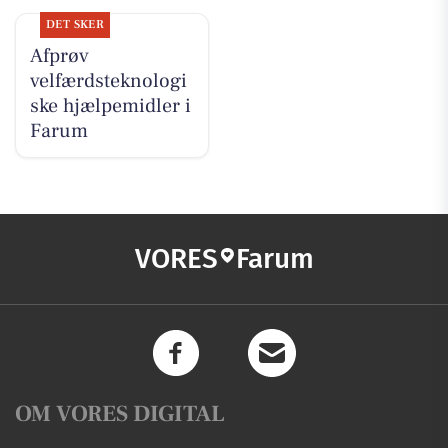
DET SKER
Afprøv
velfærdsteknologi
ske hjælpemidler i
Farum
VORES
Farum
OM VORES DIGITAL