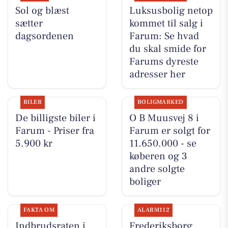
Sol og blæst
Luksusbolig netop
sætter
kommet til salg i
dagsordenen
Farum: Se hvad
du skal smide for
Farums dyreste
adresser her
BILER
BOLIGMARKED
De billigste biler i
O B Muusvej 8 i
Farum - Priser fra
Farum er solgt for
5.900 kr
11.650.000 - se
køberen og 3
andre solgte
boliger
FAKTA OM
ALARM112
Indbrudsraten i
Frederiksborg