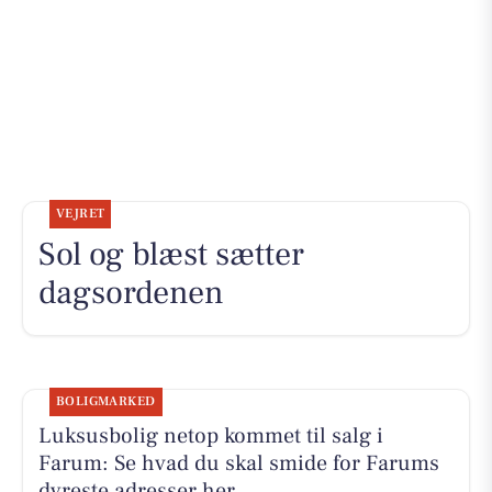
VEJRET
Sol og blæst sætter
dagsordenen
BOLIGMARKED
Luksusbolig netop kommet til salg i
Farum: Se hvad du skal smide for Farums
dyreste adresser her