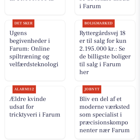
i Farum
DET SKER
BOLIGMARKED
Ugens
Ryttergårdsvej 18
begivenheder i
er til salg for kun
Farum: Online
2.195.000 kr.: Se
spiltræning og
de billigste boliger
velfærdsteknologi
til salg i Farum
her
ALARM112
JOBNYT
Ældre kvinde
Bliv en del af et
udsat for
moderne værksted
tricktyveri i Farum
som specialist i
præcisionskompo
nenter nær Farum