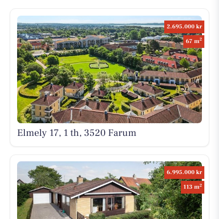
2.695.000 kr
2
67 m
Elmely 17, 1 th, 3520 Farum
6.995.000 kr
2
113 m