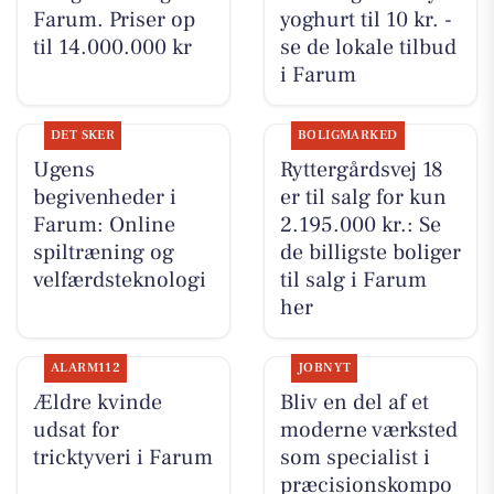
Farum. Priser op
yoghurt til 10 kr. -
til 14.000.000 kr
se de lokale tilbud
i Farum
DET SKER
BOLIGMARKED
Ugens
Ryttergårdsvej 18
begivenheder i
er til salg for kun
Farum: Online
2.195.000 kr.: Se
spiltræning og
de billigste boliger
velfærdsteknologi
til salg i Farum
her
ALARM112
JOBNYT
Ældre kvinde
Bliv en del af et
udsat for
moderne værksted
tricktyveri i Farum
som specialist i
præcisionskompo