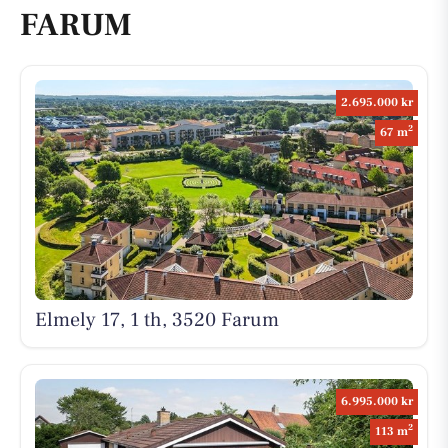
FARUM
2.695.000 kr
2
67 m
Elmely 17, 1 th, 3520 Farum
6.995.000 kr
2
113 m