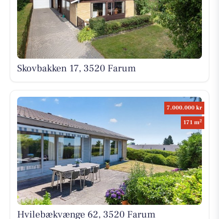
Skovbakken 17, 3520 Farum
7.000.000 kr
2
171 m
Hvilebækvænge 62, 3520 Farum