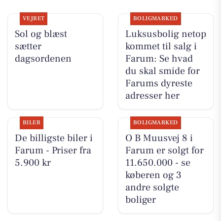
VEJRET
BOLIGMARKED
Sol og blæst
Luksusbolig netop
sætter
kommet til salg i
dagsordenen
Farum: Se hvad
du skal smide for
Farums dyreste
adresser her
BILER
BOLIGMARKED
De billigste biler i
O B Muusvej 8 i
Farum - Priser fra
Farum er solgt for
5.900 kr
11.650.000 - se
køberen og 3
andre solgte
boliger