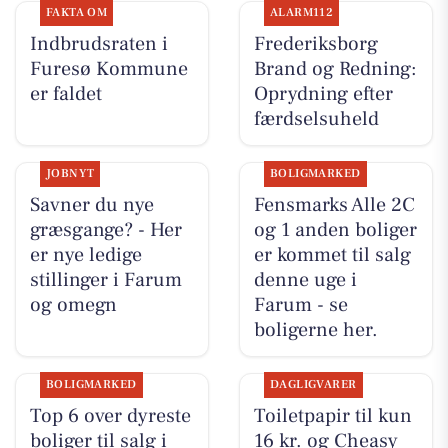
FAKTA OM
ALARM112
Indbrudsraten i
Frederiksborg
Furesø Kommune
Brand og Redning:
er faldet
Oprydning efter
færdselsuheld
JOBNYT
BOLIGMARKED
Savner du nye
Fensmarks Alle 2C
græsgange? - Her
og 1 anden boliger
er nye ledige
er kommet til salg
stillinger i Farum
denne uge i
og omegn
Farum - se
boligerne her.
BOLIGMARKED
DAGLIGVARER
Top 6 over dyreste
Toiletpapir til kun
boliger til salg i
16 kr. og Cheasy