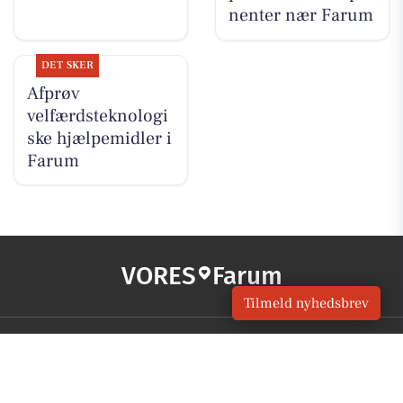
nenter nær Farum
DET SKER
Afprøv
velfærdsteknologi
ske hjælpemidler i
Farum
VORES
Farum
Tilmeld nyhedsbrev