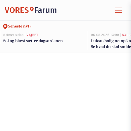
VORES
Farum
Seneste nyt ›
8 timer siden |
VEJRET
06-08-2026 13:00 |
BOLI
Sol og blæst sætter dagsordenen
Luksusbolig netop ko
Se hvad du skal smide
adresser her