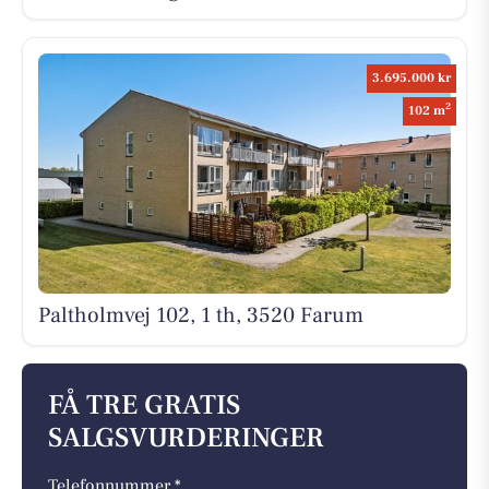
3.695.000 kr
2
102 m
Paltholmvej 102, 1 th, 3520 Farum
FÅ TRE GRATIS
SALGSVURDERINGER
Telefonnummer *