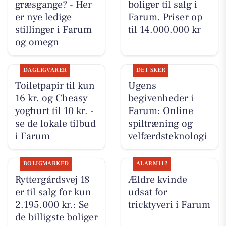
græsgange? - Her
boliger til salg i
er nye ledige
Farum. Priser op
stillinger i Farum
til 14.000.000 kr
og omegn
DAGLIGVARER
DET SKER
Toiletpapir til kun
Ugens
16 kr. og Cheasy
begivenheder i
yoghurt til 10 kr. -
Farum: Online
se de lokale tilbud
spiltræning og
i Farum
velfærdsteknologi
BOLIGMARKED
ALARM112
Ryttergårdsvej 18
Ældre kvinde
er til salg for kun
udsat for
2.195.000 kr.: Se
tricktyveri i Farum
de billigste boliger