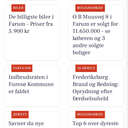
BILER
BOLIGMARKED
De billigste biler i
O B Muusvej 8 i
Farum - Priser fra
Farum er solgt for
5.900 kr
11.650.000 - se
køberen og 3
andre solgte
boliger
FAKTA OM
ALARM112
Indbrudsraten i
Frederiksborg
Furesø Kommune
Brand og Redning:
er faldet
Oprydning efter
færdselsuheld
JOBNYT
BOLIGMARKED
Savner du nye
Top 6 over dyreste