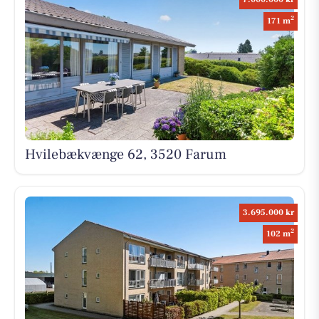
2
171 m
Hvilebækvænge 62, 3520 Farum
3.695.000 kr
2
102 m