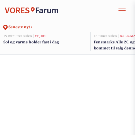
VORES
Farum
Seneste nyt ›
19 minutter siden |
VEJRET
16 timer siden |
BOLIGM
Sol og varme holder fast i dag
Fensmarks Alle 2C og 
kommet til salg denne
boligerne her.