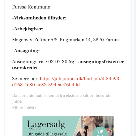
Furesø Kommune
-Virksomheden tilbyder:
-Arbejdsgiver:
Mogens V. Zeltner A/S, Rugmarken 14, 3520 Farum
-Ansøgning:
Ansøgningsfrist: 02-07-2026;
- ansøgningsfristen er
overskredet
Se mere her:
https://job.jobnet.dk/find-job/df84a93f-
d168-4c80-ae82-394eac76b40d
Data er automatisk hentet fra eksterne kilder, herunder
JobNet.
Kilde: JobNet