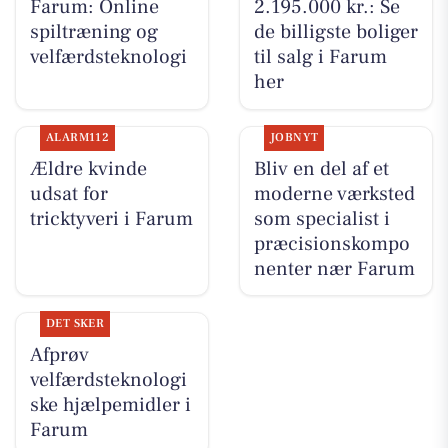
Farum: Online
2.195.000 kr.: Se
spiltræning og
de billigste boliger
velfærdsteknologi
til salg i Farum
her
ALARM112
JOBNYT
Ældre kvinde
Bliv en del af et
udsat for
moderne værksted
tricktyveri i Farum
som specialist i
præcisionskompo
nenter nær Farum
DET SKER
Afprøv
velfærdsteknologi
ske hjælpemidler i
Farum