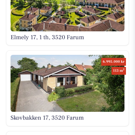
Elmely 17, 1 th, 3520 Farum
6.995.000 kr
2
113 m
Skovbakken 17, 3520 Farum