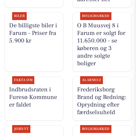
BILER
BOLIGMARKED
De billigste biler i
O B Muusvej 8 i
Farum - Priser fra
Farum er solgt for
5.900 kr
11.650.000 - se
køberen og 3
andre solgte
boliger
FAKTA OM
ALARM112
Indbrudsraten i
Frederiksborg
Furesø Kommune
Brand og Redning:
er faldet
Oprydning efter
færdselsuheld
JOBNYT
BOLIGMARKED