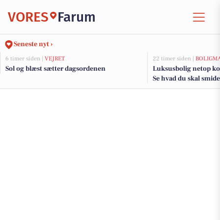
VORES
Farum
Seneste nyt ›
6 timer siden |
VEJRET
22 timer siden |
BOLIGM
Sol og blæst sætter dagsordenen
Luksusbolig netop ko
Se hvad du skal smide
adresser her