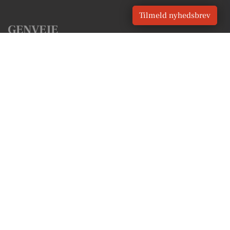
Tilmeld nyhedsbrev
GENVEJE
Seneste nyt fra Farum
Vores lokale erhverv
Kalenderen for Farum
Fakta om Farum
Erhvervsartikler
Furesø Kommune
Få en gratis salgsvurdering
Sponsoreret indhold
Vores Digital © 2026