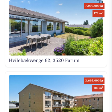
7.000.000 kr
2
171 m
Hvilebækvænge 62, 3520 Farum
3.695.000 kr
2
102 m