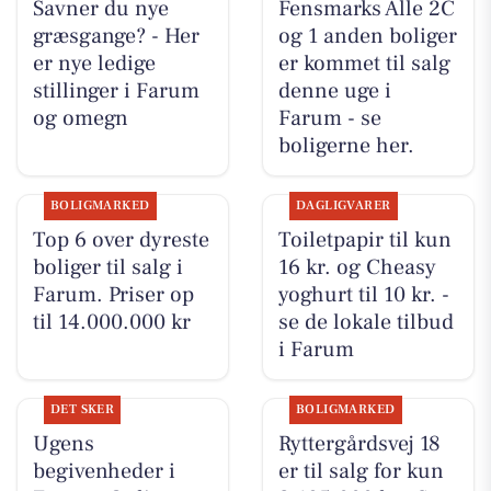
Savner du nye
Fensmarks Alle 2C
græsgange? - Her
og 1 anden boliger
er nye ledige
er kommet til salg
stillinger i Farum
denne uge i
og omegn
Farum - se
boligerne her.
BOLIGMARKED
DAGLIGVARER
Top 6 over dyreste
Toiletpapir til kun
boliger til salg i
16 kr. og Cheasy
Farum. Priser op
yoghurt til 10 kr. -
til 14.000.000 kr
se de lokale tilbud
i Farum
DET SKER
BOLIGMARKED
Ugens
Ryttergårdsvej 18
begivenheder i
er til salg for kun