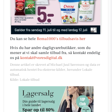
Du kan se hele
Rema1000’s tilbudsavis her
Hvis du har andre dagligvarebutikker, som du
mener at vi skal samle tilbud fra, så kontakt endelig
os på
kontakt@voresdigital.dk
Denne artikel er skrevet af Michael Juul Sørensen og data er
automatisk hentet fra eksterne kilder, herunder Lokale
tilbud.
Kilde: Lokale tilbud