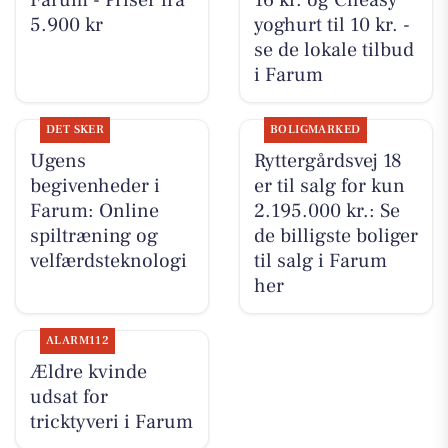
Farum - Priser fra
16 kr. og Cheasy
5.900 kr
yoghurt til 10 kr. -
se de lokale tilbud
i Farum
DET SKER
BOLIGMARKED
Ugens
Ryttergårdsvej 18
begivenheder i
er til salg for kun
Farum: Online
2.195.000 kr.: Se
spiltræning og
de billigste boliger
velfærdsteknologi
til salg i Farum
her
ALARM112
Ældre kvinde
udsat for
tricktyveri i Farum