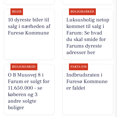
BILER
BOLIGMARKED
10 dyreste biler til
Luksusbolig netop
salg i nærheden af
kommet til salg i
Furesø Kommune
Farum: Se hvad
du skal smide for
Farums dyreste
adresser her
BOLIGMARKED
FAKTA OM
O B Muusvej 8 i
Indbrudsraten i
Farum er solgt for
Furesø Kommune
11.650.000 - se
er faldet
køberen og 3
andre solgte
boliger