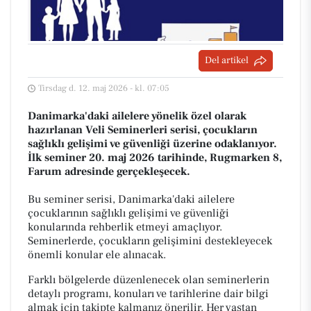
Del artikel
Tirsdag d. 12. maj 2026 - kl. 07:05
Danimarka'daki ailelere yönelik özel olarak
hazırlanan Veli Seminerleri serisi, çocukların
sağlıklı gelişimi ve güvenliği üzerine odaklanıyor.
İlk seminer 20. maj 2026 tarihinde, Rugmarken 8,
Farum adresinde gerçekleşecek.
Bu seminer serisi, Danimarka'daki ailelere
çocuklarının sağlıklı gelişimi ve güvenliği
konularında rehberlik etmeyi amaçlıyor.
Seminerlerde, çocukların gelişimini destekleyecek
önemli konular ele alınacak.
Farklı bölgelerde düzenlenecek olan seminerlerin
detaylı programı, konuları ve tarihlerine dair bilgi
almak için takipte kalmanız önerilir. Her yaştan