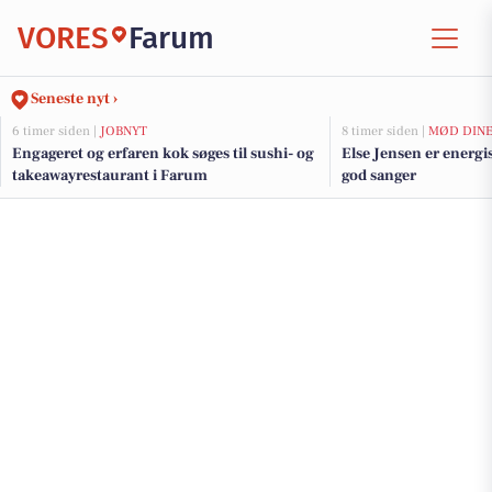
VORES
Farum
Seneste nyt ›
6 timer siden |
JOBNYT
8 timer siden |
MØD DINE
Engageret og erfaren kok søges til sushi- og
Else Jensen er energ
takeawayrestaurant i Farum
god sanger