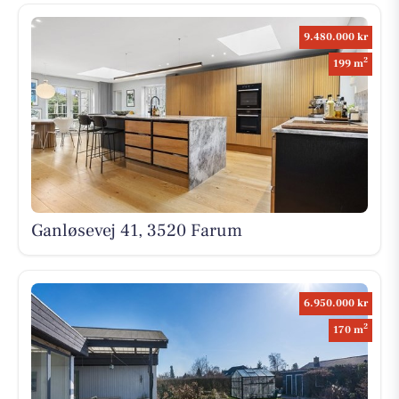
9.480.000 kr
2
199 m
Ganløsevej 41, 3520 Farum
6.950.000 kr
2
170 m