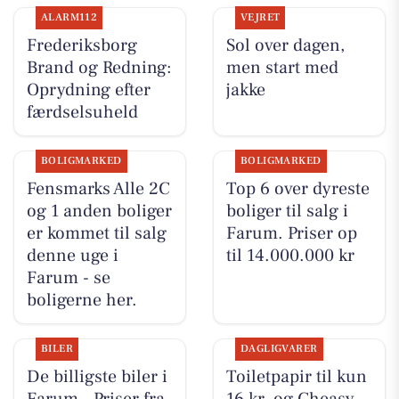
ALARM112
VEJRET
Frederiksborg
Sol over dagen,
Brand og Redning:
men start med
Oprydning efter
jakke
færdselsuheld
BOLIGMARKED
BOLIGMARKED
Fensmarks Alle 2C
Top 6 over dyreste
og 1 anden boliger
boliger til salg i
er kommet til salg
Farum. Priser op
denne uge i
til 14.000.000 kr
Farum - se
boligerne her.
BILER
DAGLIGVARER
De billigste biler i
Toiletpapir til kun