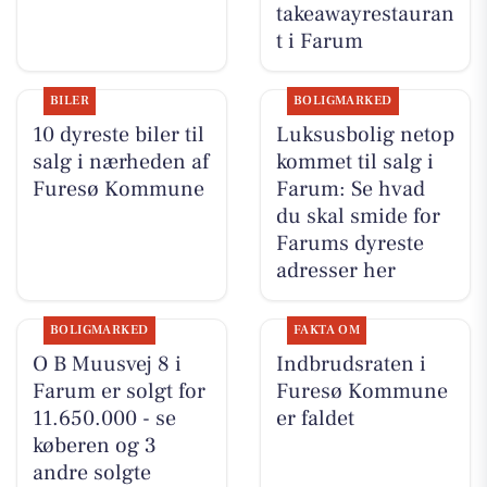
takeawayrestauran
t i Farum
BILER
BOLIGMARKED
10 dyreste biler til
Luksusbolig netop
salg i nærheden af
kommet til salg i
Furesø Kommune
Farum: Se hvad
du skal smide for
Farums dyreste
adresser her
BOLIGMARKED
FAKTA OM
O B Muusvej 8 i
Indbrudsraten i
Farum er solgt for
Furesø Kommune
11.650.000 - se
er faldet
køberen og 3
andre solgte