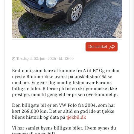
Del artikel
Tirsdag d. 02. jun. 2026 - kl. 12:09
Er din mission bare at komme fra A til B? Og er den
nyeste Bimmer ikke øverst på ønskelisten? Så se
med her. Vi giver dig nemlig listen over Farums
billigste biler. Bilerne på listen skriger måske ikke
prestige, men til gengæld er prisen overkommelig.
Den billigste bil er en VW Polo fra 2004, som har
kørt 268.000 km. Det er altid en god ide at tjekke
bilens historik og data på
tjekbil.dk
Vi har samlet byens billigste biler. Hvem synes du