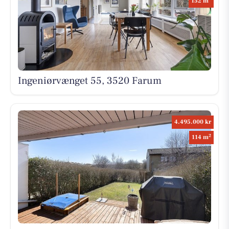
152 m
Ingeniørvænget 55, 3520 Farum
4.495.000 kr
2
114 m