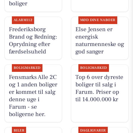
boliger
ALARM112
MØD DINE NABOER
Frederiksborg
Else Jensen er
Brand og Redning:
energisk
Oprydning efter
naturmenneske og
færdselsuheld
god sanger
BOLIGMARKED
BOLIGMARKED
Fensmarks Alle 2C
Top 6 over dyreste
og 1 anden boliger
boliger til salg i
er kommet til salg
Farum. Priser op
denne uge i
til 14.000.000 kr
Farum - se
boligerne her.
BILER
DAGLIGVARER