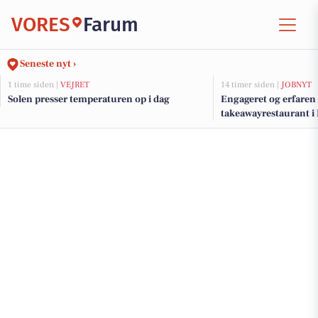
VORES
Farum
Seneste nyt ›
1 time siden |
VEJRET
14 timer siden |
JOBNYT
Solen presser temperaturen op i dag
Engageret og erfaren 
takeawayrestaurant i