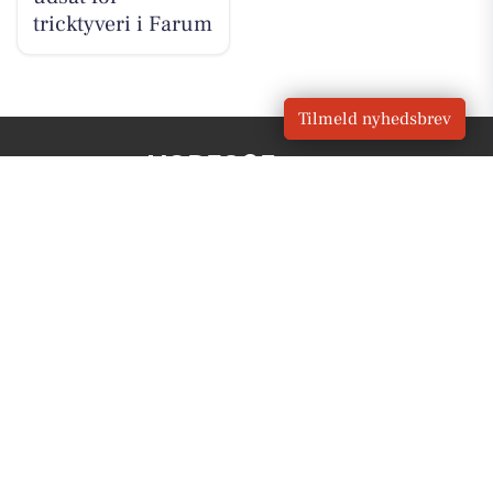
tricktyveri i Farum
Tilmeld nyhedsbrev
VORES
Farum
OM VORES DIGITAL
Om os
For annoncører
Vilkår og Privatlivspolitik