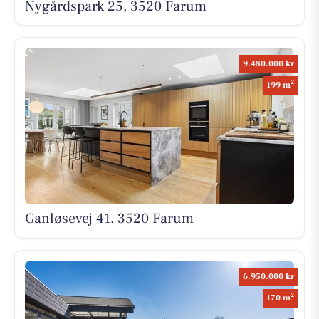
Nygårdspark 25, 3520 Farum
9.480.000 kr
2
199 m
Ganløsevej 41, 3520 Farum
6.950.000 kr
2
170 m