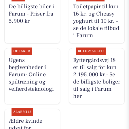
De billigste biler i
Toiletpapir til kun
Farum - Priser fra
16 kr. og Cheasy
5.900 kr
yoghurt til 10 kr. -
se de lokale tilbud
i Farum
DET SKER
BOLIGMARKED
Ugens
Ryttergårdsvej 18
begivenheder i
er til salg for kun
Farum: Online
2.195.000 kr.: Se
spiltræning og
de billigste boliger
velfærdsteknologi
til salg i Farum
her
ALARM112
Ældre kvinde
udsat for