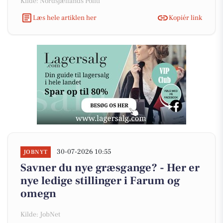
Kilde: Nordsjællands Politi
Læs hele artiklen her
Kopiér link
30-07-2026 10:55
JOBNYT
Savner du nye græsgange? - Her er
nye ledige stillinger i Farum og
omegn
Kilde: JobNet