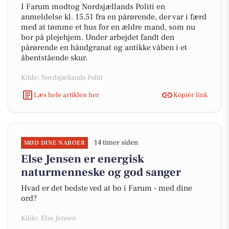
I Farum modtog Nordsjællands Politi en
anmeldelse kl. 15.51 fra en pårørende, der var i færd
med at tømme et hus for en ældre mand, som nu
bor på plejehjem. Under arbejdet fandt den
pårørende en håndgranat og antikke våben i et
åbentstående skur.
Kilde: Nordsjællands Politi
Læs hele artiklen her
Kopiér link
14 timer siden
MØD DINE NABOER
Else Jensen er energisk
naturmenneske og god sanger
Hvad er det bedste ved at bo i Farum - med dine
ord?
Kilde: Else Jensen