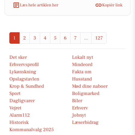
Læs hele artiklen her
Kopiér link
1
2
3
4
5
6
7
...
127
Det sker
Lokalt nyt
Erhvervsprofil
Mindeord
Lykønskning
Fakta om
Opslagstavlen
Husstand
Krop & Sundhed
Mød dine naboer
Sport
Boligmarked
Dagligvarer
Biler
Vejret
Erhverv
Alarm112
Jobnyt
Historisk
Læserbidrag
Kommunalvalg 2025