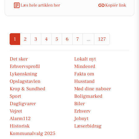
Læs hele artiklen her
Kopiér link
1
2
3
4
5
6
7
...
127
Det sker
Lokalt nyt
Erhvervsprofil
Mindeord
Lykønskning
Fakta om
Opslagstavlen
Husstand
Krop & Sundhed
Mød dine naboer
Sport
Boligmarked
Dagligvarer
Biler
Vejret
Erhverv
Alarm112
Jobnyt
Historisk
Læserbidrag
Kommunalvalg 2025