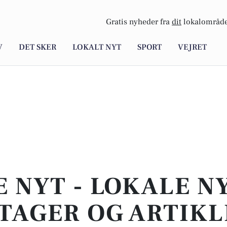
Gratis nyheder fra
dit
lokalområde
V
DET SKER
LOKALT NYT
SPORT
VEJRET
E NYT - LOKALE N
TAGER OG ARTIKL