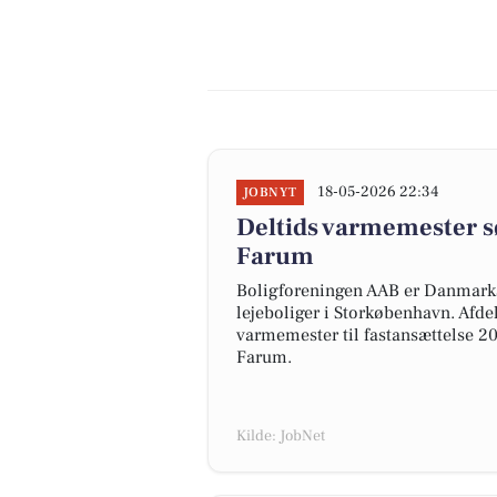
18-05-2026 22:34
JOBNYT
Deltids varmemester sø
Farum
Boligforeningen AAB er Danmarks
lejeboliger i Storkøbenhavn. Afd
varmemester til fastansættelse 20
Farum.
Kilde: JobNet