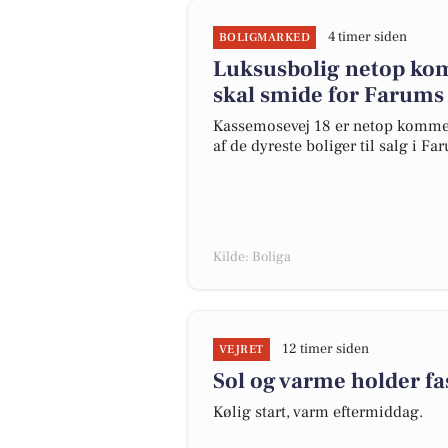
4 timer siden
BOLIGMARKED
Luksusbolig netop kom
skal smide for Farums 
Kassemosevej 18 er netop kommet ti
af de dyreste boliger til salg i Fa
Kilde: Boliga
12 timer siden
VEJRET
Sol og varme holder fas
Kølig start, varm eftermiddag.